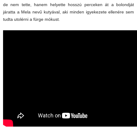
de nem tette, hanem helyette hosszú perceken át a bolondját
járatta a Mela nevű kutyával, aki minden igyekezete ellenére sem
tudta utolérni a fürge mókust.