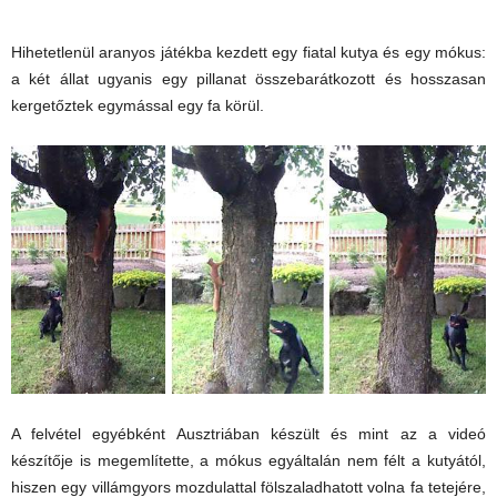
Hihetetlenül aranyos játékba kezdett egy fiatal kutya és egy mókus:
a két állat ugyanis egy pillanat összebarátkozott és hosszasan
kergetőztek egymással egy fa körül.
A felvétel egyébként Ausztriában készült és mint az a videó
készítője is megemlítette, a mókus egyáltalán nem félt a kutyától,
hiszen egy villámgyors mozdulattal fölszaladhatott volna fa tetejére,