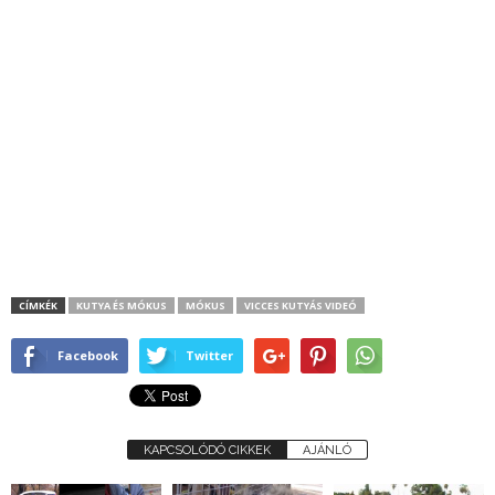
CÍMKÉK
KUTYA ÉS MÓKUS
MÓKUS
VICCES KUTYÁS VIDEÓ
Facebook
Twitter
KAPCSOLÓDÓ CIKKEK
AJÁNLÓ