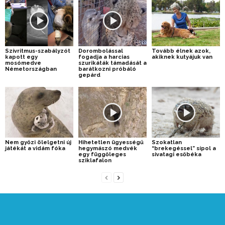
Szívritmus-szabályzót
Dorombolással
Tovább élnek azok,
kapott egy
fogadja a harcias
akiknek kutyájuk van
mosómedve
szurikáták támadását a
Németországban
barátkozni próbáló
gepárd
Nem győzi ölelgetni új
Hihetetlen ügyességű
Szokatlan
játékát a vidám fóka
hegymászó medvék
“brekegéssel” sípol a
egy függőleges
sivatagi esőbéka
sziklafalon