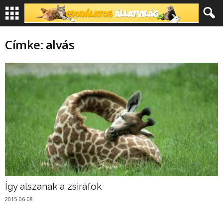
Címke: alvás
Így alszanak a zsiráfok
2015-06-08