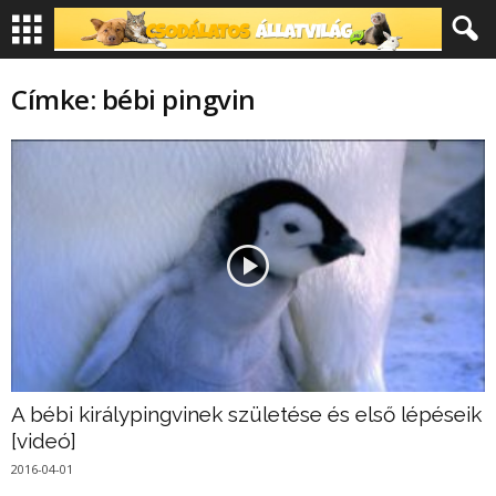
Címke: bébi pingvin
A bébi királypingvinek születése és első lépéseik
[videó]
2016-04-01