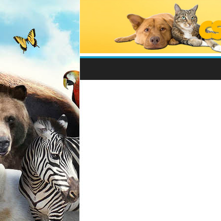
Csodálatos
Állatvilág