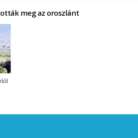
tották meg az oroszlánt
lől