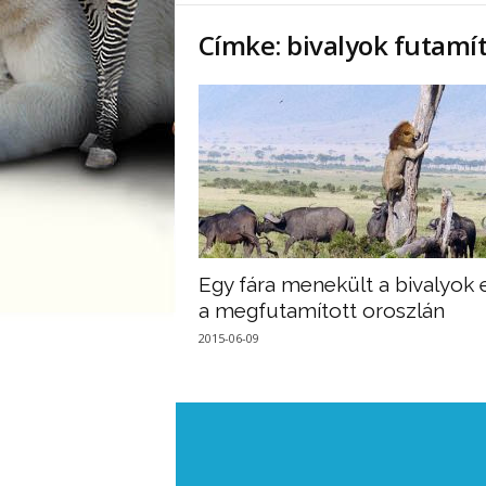
Címke: bivalyok futamí
Egy fára menekült a bivalyok e
a megfutamított oroszlán
2015-06-09