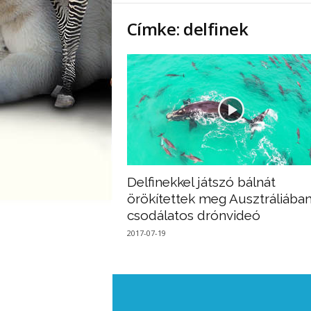
Címke: delfinek
Delfinekkel játszó bálnát
örökítettek meg Ausztráliában
csodálatos drónvideó
2017-07-19