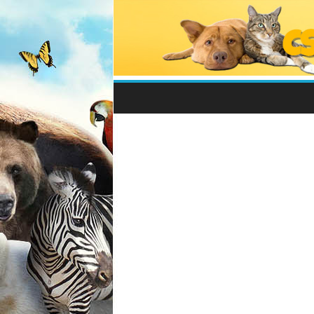
Csodálatos
Állatvilág