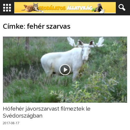
Címke: fehér szarvas
Hófehér jávorszarvast filmeztek le
Svédországban
2017-08-17