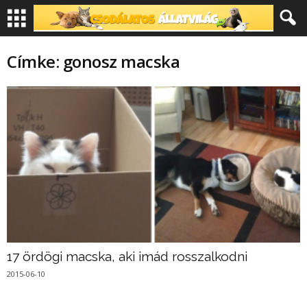
Címke: gonosz macska
17 ördögi macska, aki imád rosszalkodni
2015-06-10