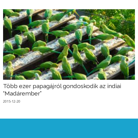
Több ezer papagájról gondoskodik az indiai
“Madárember”
2015-12-20