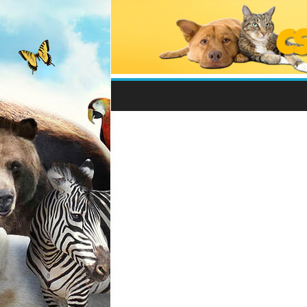
Csodálatos
Állatvilág