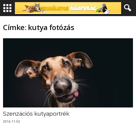
Címke: kutya fotózás
Szenzációs kutyaportrék
2016-11-02