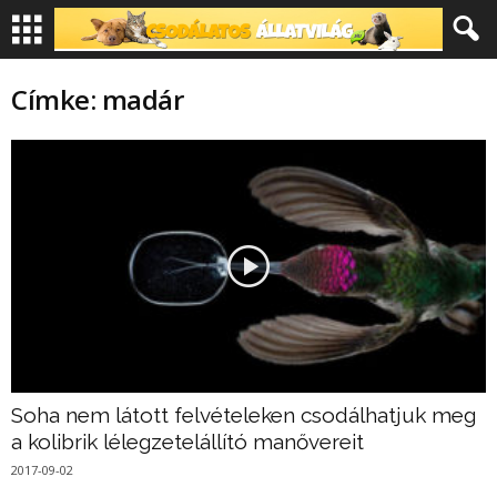
Címke: madár
Soha nem látott felvételeken csodálhatjuk meg
a kolibrik lélegzetelállító manővereit
2017-09-02