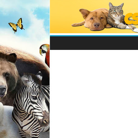
Csodálatos
Állatvilág