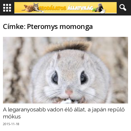
Címke: Pteromys momonga
A legaranyosabb vadon élő állat, a japán repülő
mókus
2015-11-18