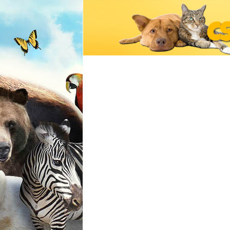
Csodálatos
Állatvilág