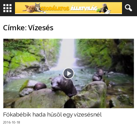
Címke: Vízesés
Fókabébik hada hűsöl egy vízesésnél
2016-10-18