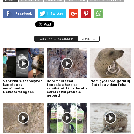
Facebook
Twitter
KAPCSOLÓDÓ CIKKEK
AJÁNLÓ
Szívritmus-szabályzót
Dorombolással
Nem győzi ölelgetni új
kapott egy
fogadja a harcias
játékát a vidám fóka
mosómedve
szurikáták támadását a
Németországban
barátkozni próbáló
gepárd