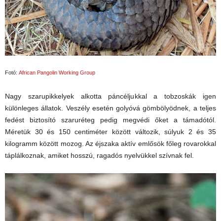
Fotó:
African Pangolin Working Group
Nagy szarupikkelyek alkotta páncéljukkal a tobzoskák igen
különleges állatok. Veszély esetén golyóvá gömbölyödnek, a teljes
fedést biztosító szaruréteg pedig megvédi őket a támadótól.
Méretük 30 és 150 centiméter között változik, súlyuk 2 és 35
kilogramm között mozog. Az éjszaka aktív emlősök főleg rovarokkal
táplálkoznak, amiket hosszú, ragadós nyelvükkel szívnak fel.