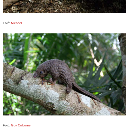
Fotó:
Michael
Fotó:
Guy Colborne