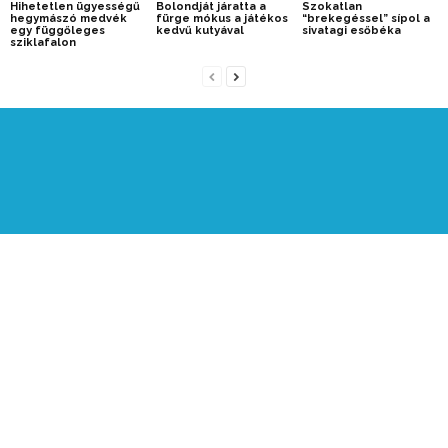
Hihetetlen ügyességű
Bolondját járatta a
Szokatlan
hegymászó medvék
fürge mókus a játékos
“brekegéssel” sípol a
egy függőleges
kedvű kutyával
sivatagi esőbéka
sziklafalon