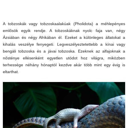
A tobzoskák vagy tobzoskaalakúak (Pholidota) a méhlepényes
emlősök egyik rendje. A tobzoskáknak nyolc faja van, négy
Ázsiában és négy Afrikában él. Ezeket a különleges állatokat a
kihalás veszélye fenyegeti. Legveszélyeztetettebb a kínai vagy
bengáli tobzoska és a jávai tobzoska. Ezeknek az alfajoknak a
nősténye ellésenként egyetlen utódot hoz világra, miközben
terhessége néhány hónaptól kezdve akár több mint egy évig is
eltarthat.