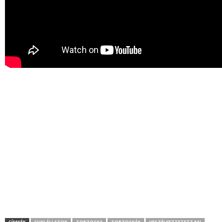
CÍMKÉK
CUKI ÁLLATOK
TOBZOSKA
TOBZOSKÁK
VESZÉLYEZTETETT FAJ