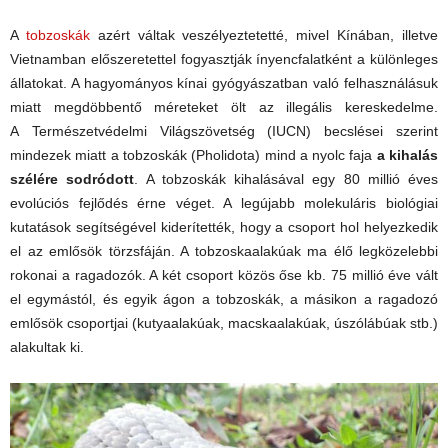
A
tobzoskák
azért váltak veszélyeztetetté, mivel Kínában, illetve
Vietnamban előszeretettel fogyasztják ínyencfalatként a különleges
állatokat. A hagyományos kínai gyógyászatban való felhasználásuk
miatt megdöbbentő méreteket ölt az illegális kereskedelme.
A Természetvédelmi Világszövetség (IUCN) becslései szerint
mindezek miatt a tobzoskák (Pholidota) mind a nyolc faja
a kihalás
szélére sodródott
. A tobzoskák kihalásával egy 80 millió éves
evolúciós fejlődés érne véget. A legújabb molekuláris biológiai
kutatások segítségével kiderítették, hogy a csoport hol helyezkedik
el az emlősök törzsfáján. A tobzoskaalakúak ma élő legközelebbi
rokonai a ragadozók. A két csoport közös őse kb. 75 millió éve vált
el egymástól, és egyik ágon a tobzoskák, a másikon a ragadozó
emlősök csoportjai (kutyaalakúak, macskaalakúak, úszólábúak stb.)
alakultak ki.