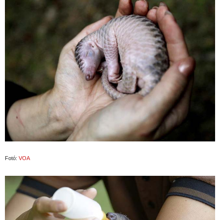
Fotó:
VOA