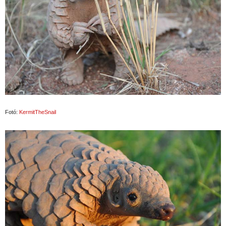
Fotó:
KermitTheSnail