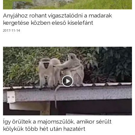
Anyjához rohant vigasztalódni a madarak
kergetése közben eleső kiselefánt
2017-11-14
Így örültek a majomszülők, amikor sérült
kölykük több hét után hazatért