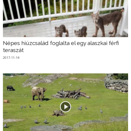
Népes hiúzcsalád foglalta el egy alaszkai férfi
teraszát
2017-11-14