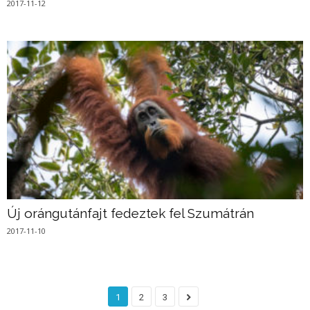
2017-11-12
Új orángutánfajt fedeztek fel Szumátrán
2017-11-10
1
2
3