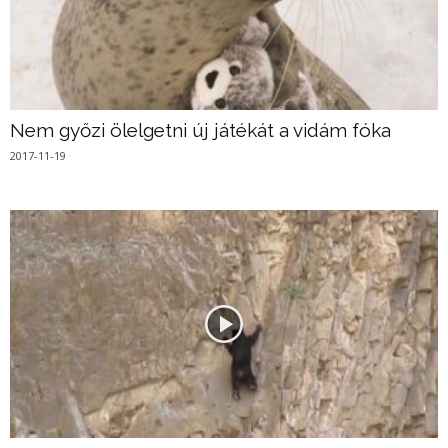
Nem győzi ölelgetni új játékát a vidám fóka
2017-11-19