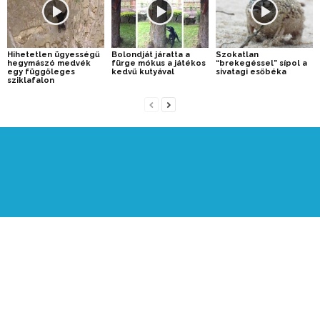
Hihetetlen ügyességű
Bolondját járatta a
Szokatlan
hegymászó medvék
fürge mókus a játékos
“brekegéssel” sípol a
egy függőleges
kedvű kutyával
sivatagi esőbéka
sziklafalon