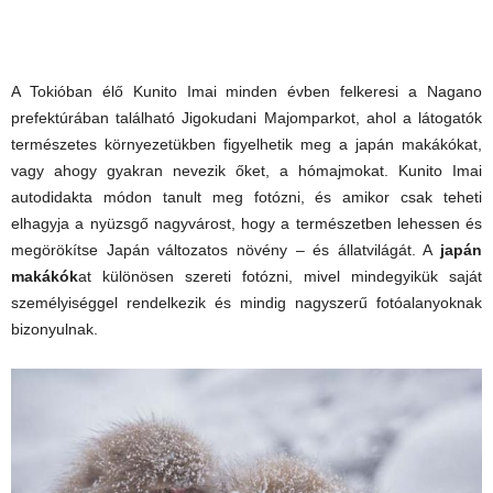
A Tokióban élő Kunito Imai minden évben felkeresi a Nagano
prefektúrában található Jigokudani Majomparkot, ahol a látogatók
természetes környezetükben figyelhetik meg a japán makákókat,
vagy ahogy gyakran nevezik őket, a hómajmokat. Kunito Imai
autodidakta módon tanult meg fotózni, és amikor csak teheti
elhagyja a nyüzsgő nagyvárost, hogy a természetben lehessen és
megörökítse Japán változatos növény – és állatvilágát. A
japán
makákók
at különösen szereti fotózni, mivel mindegyikük saját
személyiséggel rendelkezik és mindig nagyszerű fotóalanyoknak
bizonyulnak.