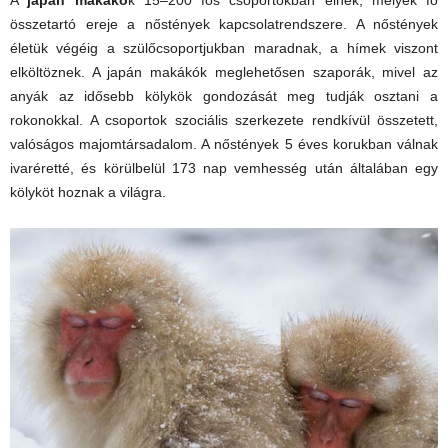
A
japán makákó
k 15–200 fős csoportokban élnek, melyek fő
összetartó ereje a nőstények kapcsolatrendszere. A nőstények
életük végéig a szülőcsoportjukban maradnak, a hímek viszont
elköltöznek. A japán makákók meglehetősen szaporák, mivel az
anyák az idősebb kölykök gondozását meg tudják osztani a
rokonokkal. A csoportok szociális szerkezete rendkívül összetett,
valóságos majomtársadalom. A nőstények 5 éves korukban válnak
ivaréretté, és körülbelül 173 nap vemhesség után általában egy
kölyköt hoznak a világra.