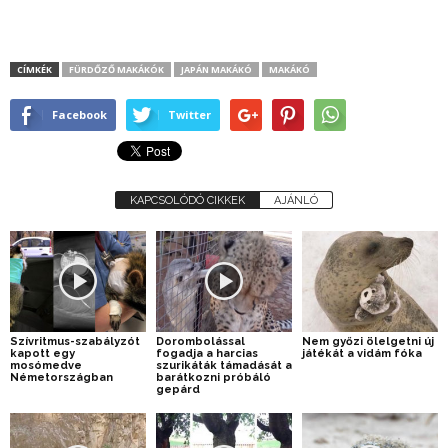
CÍMKÉK
FÜRDŐZŐ MAKÁKÓK
JAPÁN MAKÁKÓ
MAKÁKÓ
Facebook
Twitter
KAPCSOLÓDÓ CIKKEK
AJÁNLÓ
Szívritmus-szabályzót
Dorombolással
Nem győzi ölelgetni új
kapott egy
fogadja a harcias
játékát a vidám fóka
mosómedve
szurikáták támadását a
Németországban
barátkozni próbáló
gepárd