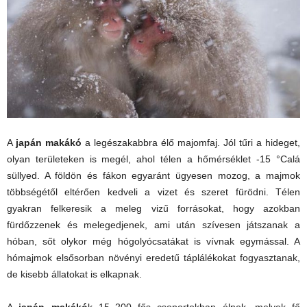
A
japán makákó
a legészakabbra élő majomfaj. Jól tűri a hideget,
olyan területeken is megél, ahol télen a hőmérséklet -15 °Calá
süllyed. A földön és fákon egyaránt ügyesen mozog, a majmok
többségétől eltérően kedveli a vizet és szeret fürödni. Télen
gyakran felkeresik a meleg vizű forrásokat, hogy azokban
fürdőzzenek és melegedjenek, ami után szívesen játszanak a
hóban, sőt olykor még hógolyócsatákat is vívnak egymással. A
hómajmok elsősorban növényi eredetű táplálékokat fogyasztanak,
de kisebb állatokat is elkapnak.