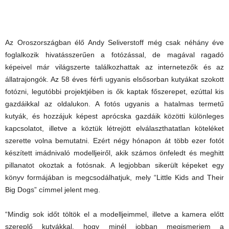
Az Oroszországban élő Andy Seliverstoff még csak néhány éve
foglalkozik hivatásszerűen a fotózással, de magával ragadó
képeivel már világszerte találkozhattak az internetezők és az
állatrajongók. Az 58 éves férfi ugyanis elsősorban kutyákat szokott
fotózni, legutóbbi projektjében is ők kaptak főszerepet, ezúttal kis
gazdáikkal az oldalukon. A fotós ugyanis a hatalmas termetű
kutyák, és hozzájuk képest aprócska gazdáik közötti különleges
kapcsolatot, illetve a köztük létrejött elválaszthatatlan köteléket
szerette volna bemutatni. Ezért négy hónapon át több ezer fotót
készített imádnivaló modelljeiről, akik számos önfeledt és meghitt
pillanatot okoztak a fotósnak. A legjobban sikerült képeket egy
könyv formájában is megcsodálhatjuk, mely “Little Kids and Their
Big Dogs” címmel jelent meg.
“Mindig sok időt töltök el a modelljeimmel, illetve a kamera előtt
szereplő kutyákkal, hogy minél jobban megismerjem a