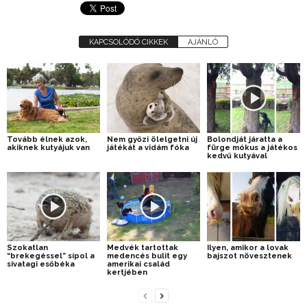
KAPCSOLÓDÓ CIKKEK
AJÁNLÓ
Tovább élnek azok,
Nem győzi ölelgetni új
Bolondját járatta a
akiknek kutyájuk van
játékát a vidám fóka
fürge mókus a játékos
kedvű kutyával
Szokatlan
Medvék tartottak
Ilyen, amikor a lovak
“brekegéssel” sípol a
medencés bulit egy
bajszot növesztenek
sivatagi esőbéka
amerikai család
kertjében