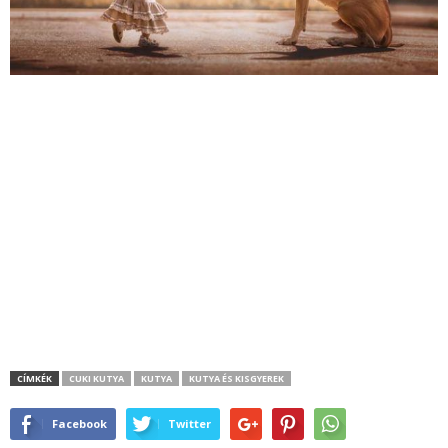
CÍMKÉK
CUKI KUTYA
KUTYA
KUTYA ÉS KISGYEREK
Facebook
Twitter