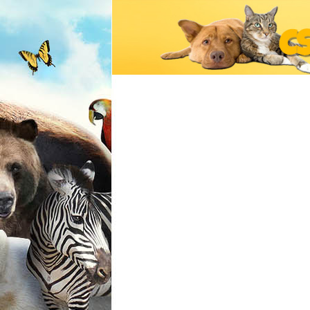
Csodálatos
Állatvilág