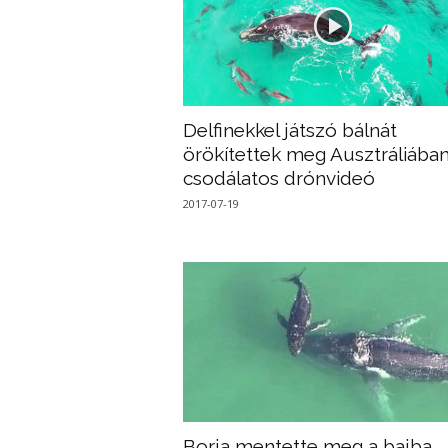
Delfinekkel játszó bálnát
örökítettek meg Ausztráliában
csodálatos drónvideó
2017-07-19
Borja mentette meg a bajba