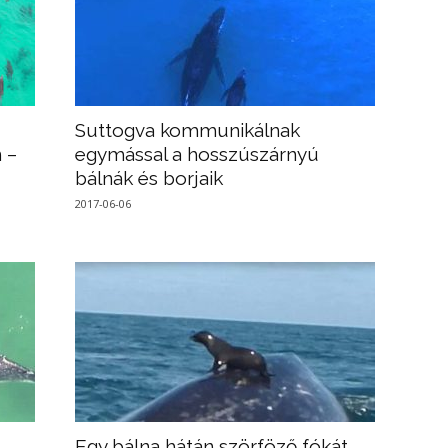
Suttogva kommunikálnak
 –
egymással a hosszúszárnyú
bálnák és borjaik
2017-06-06
Egy bálna hátán szörföző fókát