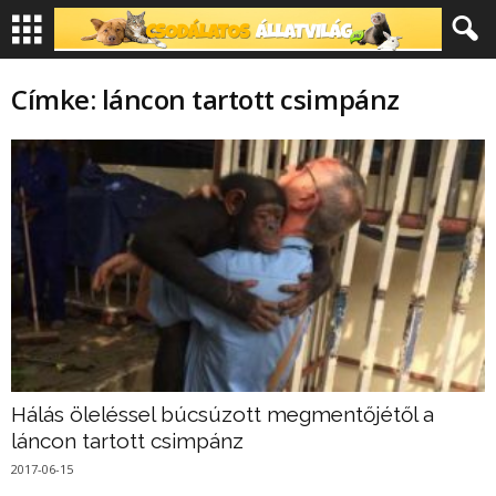
Címke: láncon tartott csimpánz
Hálás öleléssel búcsúzott megmentőjétől a
láncon tartott csimpánz
2017-06-15