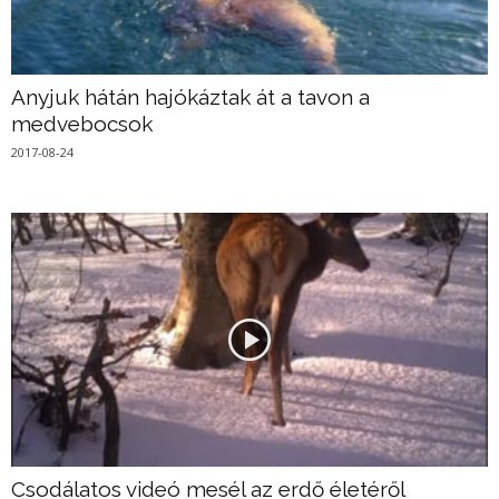
Anyjuk hátán hajókáztak át a tavon a
medvebocsok
2017-08-24
Csodálatos videó mesél az erdő életéről