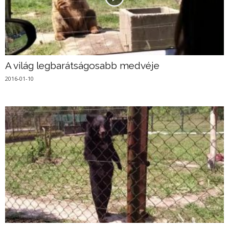
A világ legbarátságosabb medvéje
2016-01-10