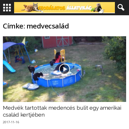
Címke: medvecsalád
Medvék tartottak medencés bulit egy amerikai
család kertjében
2017-11-16