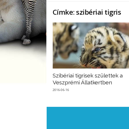
Címke: szibériai tigris
Szibériai tigrisek születtek a
Veszprémi Állatkertben
2016-06-16