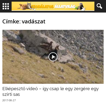
Címke: vadászat
Elképesztő videó – így csap le egy zergére egy
szirti sas
2017-08-27