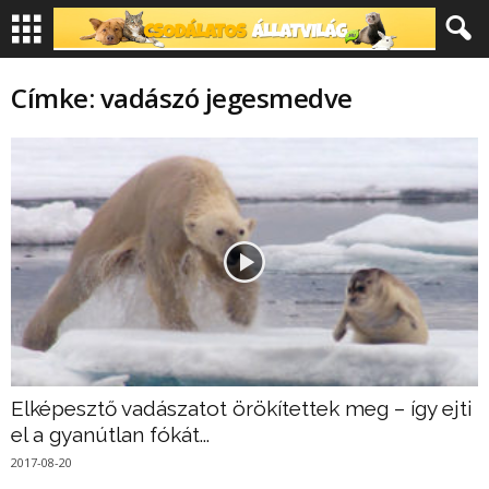
Címke: vadászó jegesmedve
Elképesztő vadászatot örökítettek meg – így ejti
el a gyanútlan fókát...
2017-08-20