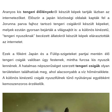
Aranyos kis
tengeri élőlények
ről készült képek tartják lázban az
internetezőket. Először a japán közösségi oldalak kapták fel a
Jorunna parva fajhoz tartozó tengeri csigákról készült képeket,
melyek ezután gyorsan bejárták a világsajtót is: a különös kinézetű,
“tengeri nyusziknak” becézett állatokról készült képek elárasztották
az internetet.
Ezek a főként Japán és a Fülöp-szigeteket partjai mentén élő
tengeri csigák valóban úgy festenek, mintha furcsa kis nyuszik
lennének. A hatalmas népszerűséget szerzett
tengeri csigák
olyan
területeken találhatóak meg, ahol alacsonyabb a víz hőmérséklete.
A különös kinézetű csigák nyuszifülnek tűnő nyúlványai egyébként
kemoszenzoros érzékelők.