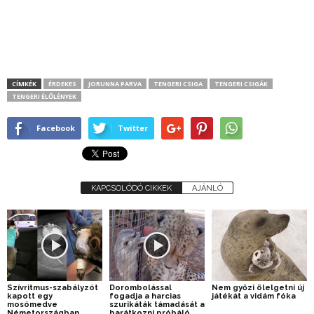
CÍMKÉK
ÉRDEKES
JORUNNA PARVA
TENGERI CSIGA
TENGERI CSIGÁK
TENGERI ÉLŐLÉNYEK
Facebook
Twitter
KAPCSOLÓDÓ CIKKEK
AJÁNLÓ
Szívritmus-szabályzót
Dorombolással
Nem győzi ölelgetni új
kapott egy
fogadja a harcias
játékát a vidám fóka
mosómedve
szurikáták támadását a
Németországban
barátkozni próbáló