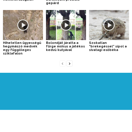
gepárd
Hihetetlen ügyességű
Bolondját járatta a
Szokatlan
hegymászó medvék
fürge mókus a játékos
“brekegéssel” sípol a
egy függőleges
kedvű kutyával
sivatagi esőbéka
sziklafalon