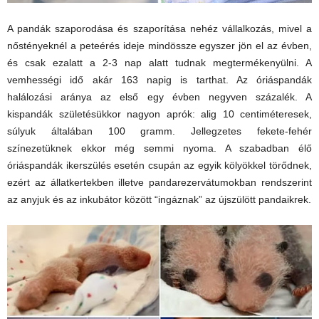
A pandák szaporodása és szaporítása nehéz vállalkozás, mivel a
nőstényeknél a peteérés ideje mindössze egyszer jön el az évben,
és csak ezalatt a 2-3 nap alatt tudnak megtermékenyülni. A
vemhességi idő akár 163 napig is tarthat. Az óriáspandák
halálozási aránya az első egy évben negyven százalék. A
kispandák születésükkor nagyon aprók: alig 10 centiméteresek,
súlyuk általában 100 gramm. Jellegzetes fekete-fehér
színezetüknek ekkor még semmi nyoma. A szabadban élő
óriáspandák ikerszülés esetén csupán az egyik kölyökkel törődnek,
ezért az állatkertekben illetve pandarezervátumokban rendszerint
az anyjuk és az inkubátor között “ingáznak” az újszülött pandaikrek.