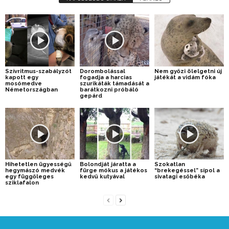
Szívritmus-szabályzót
Dorombolással
Nem győzi ölelgetni új
kapott egy
fogadja a harcias
játékát a vidám fóka
mosómedve
szurikáták támadását a
Németországban
barátkozni próbáló
gepárd
Hihetetlen ügyességű
Bolondját járatta a
Szokatlan
hegymászó medvék
fürge mókus a játékos
“brekegéssel” sípol a
egy függőleges
kedvű kutyával
sivatagi esőbéka
sziklafalon