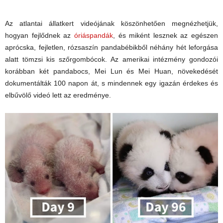
Az atlantai állatkert videójának köszönhetően megnézhetjük,
hogyan fejlődnek az
óriáspandák
, és miként lesznek az egészen
aprócska, fejletlen, rózsaszín pandabébikből néhány hét leforgása
alatt tömzsi kis szőrgombócok. Az amerikai intézmény gondozói
korábban két pandabocs, Mei Lun és Mei Huan, növekedését
dokumentálták 100 napon át, s mindennek egy igazán érdekes és
elbűvölő videó lett az eredménye.