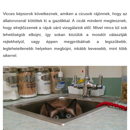
Vicces képsorok következnek, amiken a cicusok rájönnek, hogy az
állatorvosnál kötöttek ki a gazdikkal. A cicák mindent megtesznek,
hogy elrejtőzzenek a rájuk váró vizsgálatok elől. Mivel nincs túl sok
lehetőségük elbújni, így sokan közülük a mosdót választják
rejtekhelyül, vagy éppen megpróbálnak a legszűkebb,
leglehetetlenebb helyeken megbújni, inkább kevesebb, mint több
sikerrel.