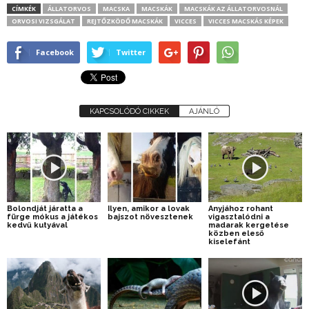
CÍMKÉK
ÁLLATORVOS
MACSKA
MACSKÁK
MACSKÁK AZ ÁLLATORVOSNÁL
ORVOSI VIZSGÁLAT
REJTŐZKÖDŐ MACSKÁK
VICCES
VICCES MACSKÁS KÉPEK
Facebook
Twitter
KAPCSOLÓDÓ CIKKEK
AJÁNLÓ
Bolondját járatta a
Ilyen, amikor a lovak
Anyjához rohant
fürge mókus a játékos
bajszot növesztenek
vigasztalódni a
kedvű kutyával
madarak kergetése
közben eleső
kiselefánt